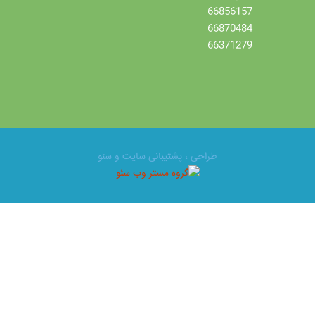
66856157
66870484
66371279
طراحی ، پشتیبانی سایت و سئو