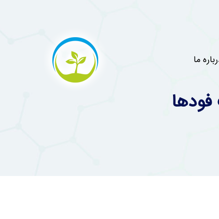
رباره ما
فودها