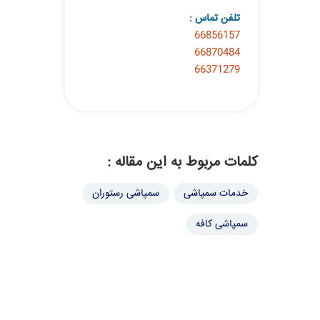
تلفن تماس :
66856157
66870484
66371279
کلمات مربوط به این مقاله :
خدمات سمپاشی
سمپاشی رستوران
سمپاشی کافه