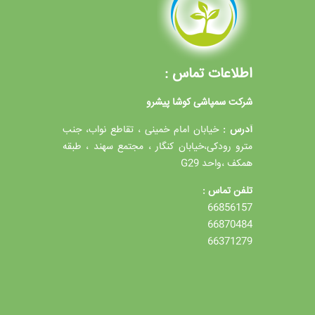
اطلاعات تماس :
شرکت سمپاشی کوشا پیشرو
آدرس :
خیابان امام خمینی ، تقاطع نواب، جنب
مترو رودکی،خیابان کنگار ، مجتمع سهند ، طبقه
همکف ،واحد G29
تلفن تماس :
66856157
66870484
66371279